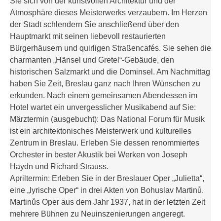
Sie sich von der kunstvollen Architektur und der
Atmosphäre dieses Meisterwerks verzaubern. Im Herzen
der Stadt schlendern Sie anschließend über den
Hauptmarkt mit seinen liebevoll restaurierten
Bürgerhäusern und quirligen Straßencafés. Sie sehen die
charmanten „Hänsel und Gretel“-Gebäude, den
historischen Salzmarkt und die Dominsel. Am Nachmittag
haben Sie Zeit, Breslau ganz nach Ihren Wünschen zu
erkunden. Nach einem gemeinsamen Abendessen im
Hotel wartet ein unvergesslicher Musikabend auf Sie:
Märztermin (ausgebucht): Das National Forum für Musik
ist ein architektonisches Meisterwerk und kulturelles
Zentrum in Breslau. Erleben Sie dessen renommiertes
Orchester in bester Akustik bei Werken von Joseph
Haydn und Richard Strauss.
Apriltermin: Erleben Sie in der Breslauer Oper „Julietta“,
eine „lyrische Oper“ in drei Akten von Bohuslav Martinů.
Martinůs Oper aus dem Jahr 1937, hat in der letzten Zeit
mehrere Bühnen zu Neuinszenierungen angeregt.