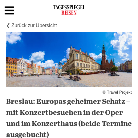
Skip
to
content
Shop
❮ Zurück zur Übersicht
Newsletter
Kontakt
© Travel Projekt
Breslau: Europas geheimer Schatz –
mit Konzertbesuchen in der Oper
und im Konzerthaus (beide Termine
ausgebucht)