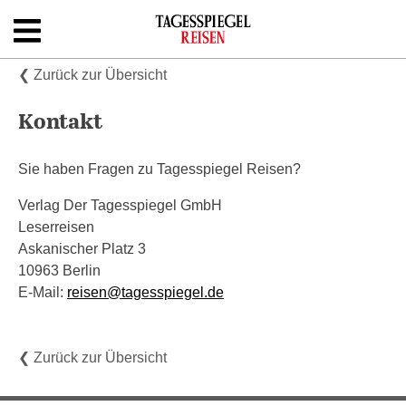
Skip
to
content
Shop
❮ Zurück zur Übersicht
Kontakt
Newsletter
Kontakt
Sie haben Fragen zu Tagesspiegel Reisen?
Verlag Der Tagesspiegel GmbH
Leserreisen
Askanischer Platz 3
10963 Berlin
E-Mail:
reisen@tagesspiegel.de
❮ Zurück zur Übersicht