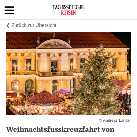
Skip
to
content
Shop
❮ Zurück zur Übersicht
Newsletter
Kontakt
© Andreas Lander
Weihnachtsfusskreuzfahrt von