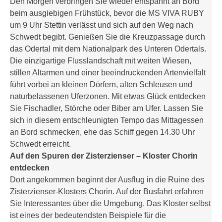
Den Morgen verbringen Sie wieder entspannt an Bord
beim ausgiebigen Frühstück, bevor die MS VIVA RUBY
um 9 Uhr Stettin verlässt und sich auf den Weg nach
Schwedt begibt. Genießen Sie die Kreuzpassage durch
das Odertal mit dem Nationalpark des Unteren Odertals.
Die einzigartige Flusslandschaft mit weiten Wiesen,
stillen Altarmen und einer beeindruckenden Artenvielfalt
führt vorbei an kleinen Dörfern, alten Schleusen und
naturbelassenen Uferzonen. Mit etwas Glück entdecken
Sie Fischadler, Störche oder Biber am Ufer. Lassen Sie
sich in diesem entschleunigten Tempo das Mittagessen
an Bord schmecken, ehe das Schiff gegen 14.30 Uhr
Schwedt erreicht.
Auf den Spuren der Zisterzienser – Kloster Chorin
entdecken
Dort angekommen beginnt der Ausflug in die Ruine des
Zisterzienser-Klosters Chorin. Auf der Busfahrt erfahren
Sie Interessantes über die Umgebung. Das Kloster selbst
ist eines der bedeutendsten Beispiele für die