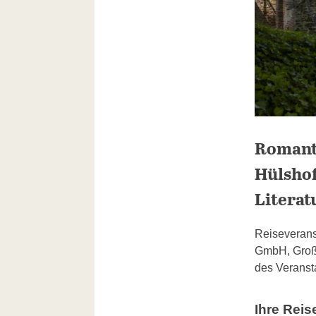
Romanti
Hülshof
Literat
Reiseverans
GmbH, Große
des Veransta
Ihre Rei